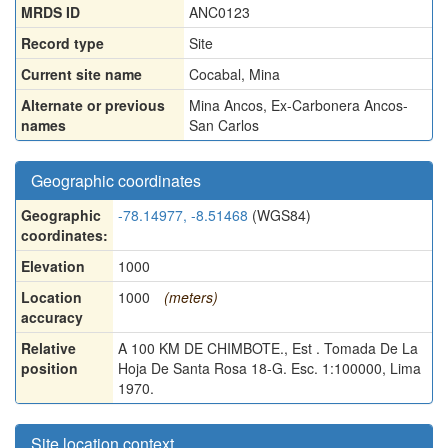
MRDS ID
ANC0123
Record type
Site
Current site name
Cocabal, Mina
Alternate or previous
Mina Ancos
,
Ex-Carbonera Ancos-
names
San Carlos
Geographic coordinates
Geographic
-78.14977, -8.51468
(WGS84)
coordinates:
Elevation
1000
Location
1000
(meters)
accuracy
Relative
A 100 KM DE CHIMBOTE., Est . Tomada De La
position
Hoja De Santa Rosa 18-G. Esc. 1:100000, Lima
1970.
Site location context