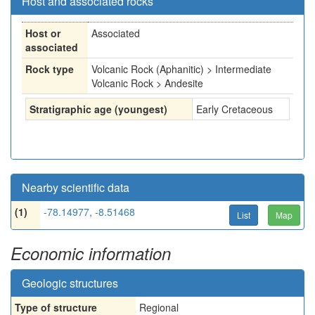
Host and associated rocks
Host or
Associated
associated
Rock type
Volcanic Rock (Aphanitic) > Intermediate
Volcanic Rock > Andesite
Stratigraphic age (youngest)
Early Cretaceous
Nearby scientific data
(1)
-78.14977, -8.51468
List
Map
Economic information
Geologic structures
Type of structure
Regional