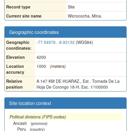
Record type
Site
Current site name
Wicrococha, Mina.
Geographic coordinates
Geographic
-77.54976, -8.93132
(WGS84)
coordinates:
Elevation
4200
Location
1000
(meters)
accuracy
Relative
A 147 KM DE HUARAZ., Est . Tomada De La
position
Hoja De Corongo 18-H. Esc. 1/100000
Site location context
Political divisions (FIPS codes)
Ancash
(province)
Peru
(country)