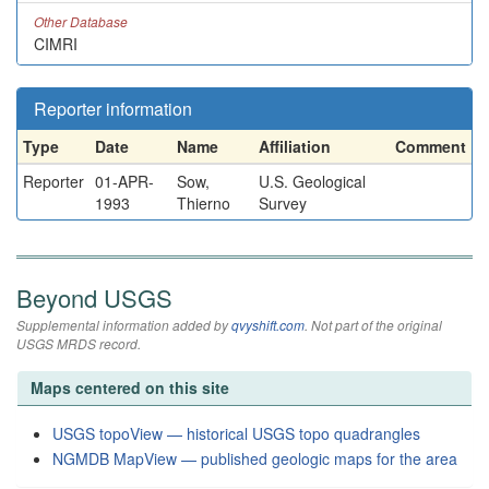
Other Database
CIMRI
Reporter information
Type
Date
Name
Affiliation
Comment
Reporter
01-APR-
Sow,
U.S. Geological
1993
Thierno
Survey
Beyond USGS
Supplemental information added by
qvyshift.com
. Not part of the original
USGS MRDS record.
Maps centered on this site
USGS topoView — historical USGS topo quadrangles
NGMDB MapView — published geologic maps for the area