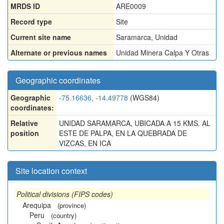
MRDS ID
ARE0009
Record type
Site
Current site name
Saramarca, Unidad
Alternate or previous names
Unidad Minera Calpa Y Otras
Geographic coordinates
Geographic
-75.16636, -14.49778
(WGS84)
coordinates:
Relative
UNIDAD SARAMARCA, UBICADA A 15 KMS. AL
position
ESTE DE PALPA, EN LA QUEBRADA DE
VIZCAS, EN ICA
Site location context
Political divisions (FIPS codes)
Arequipa
(province)
Peru
(country)