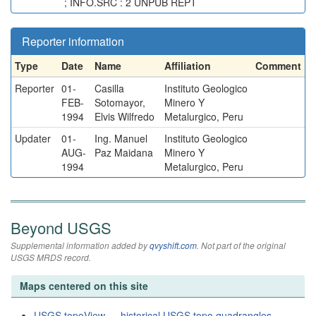
; INFO.SRC : 2 UNPUB REPT
Reporter information
Type
Date
Name
Affiliation
Comment
Reporter
01-
Casilla
Instituto Geologico
FEB-
Sotomayor,
Minero Y
1994
Elvis Wilfredo
Metalurgico, Peru
Updater
01-
Ing. Manuel
Instituto Geologico
AUG-
Paz Maidana
Minero Y
1994
Metalurgico, Peru
Beyond USGS
Supplemental information added by
qvyshift.com
. Not part of the original
USGS MRDS record.
Maps centered on this site
USGS topoView — historical USGS topo quadrangles