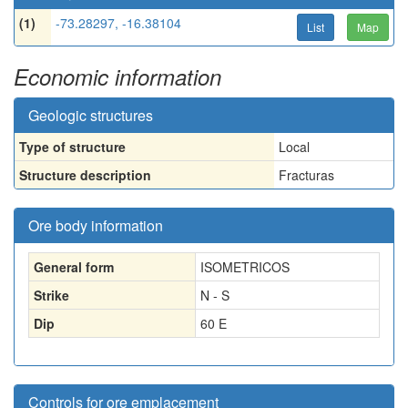
(1)
-73.28297, -16.38104
List
Map
Economic information
Geologic structures
Type of structure
Local
Structure description
Fracturas
Ore body information
General form
ISOMETRICOS
Strike
N - S
Dip
60 E
Controls for ore emplacement