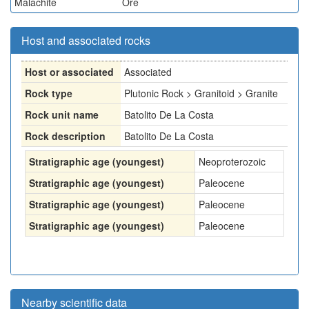
Malachite
Ore
Host and associated rocks
Host or associated
Associated
Rock type
Plutonic Rock > Granitoid > Granite
Rock unit name
Batolito De La Costa
Rock description
Batolito De La Costa
Stratigraphic age (youngest)
Neoproterozoic
Stratigraphic age (youngest)
Paleocene
Stratigraphic age (youngest)
Paleocene
Stratigraphic age (youngest)
Paleocene
Nearby scientific data