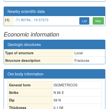
Nearby scientific data
(1)
-71.80794, -15.57273
List
Map
Economic information
Geologic structures
Type of structure
Local
Structure description
Fracturas
Ore body information
General form
ISOMETRICOS
Strike
N 86 E
Dip
58 N
Thickness
0.11
M