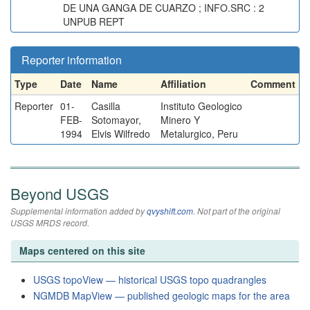
DE UNA GANGA DE CUARZO ; INFO.SRC : 2
UNPUB REPT
Reporter information
Type
Date
Name
Affiliation
Comment
Reporter
01-
Casilla
Instituto Geologico
FEB-
Sotomayor,
Minero Y
1994
Elvis Wilfredo
Metalurgico, Peru
Beyond USGS
Supplemental information added by
qvyshift.com
. Not part of the original
USGS MRDS record.
Maps centered on this site
USGS topoView — historical USGS topo quadrangles
NGMDB MapView — published geologic maps for the area