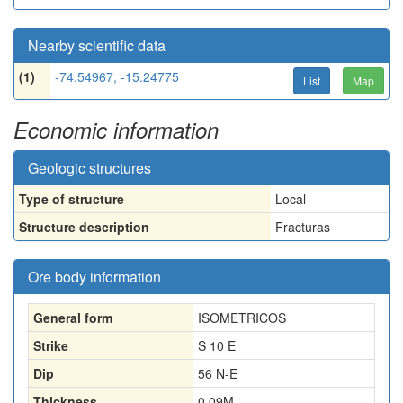
Nearby scientific data
(1)
-74.54967, -15.24775
List
Map
Economic information
Geologic structures
Type of structure
Local
Structure description
Fracturas
Ore body information
General form
ISOMETRICOS
Strike
S 10 E
Dip
56 N-E
Thickness
0.09
M