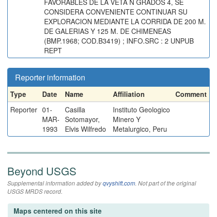
FAVORABLES DE LA VETA N GRADOS 4, SE
CONSIDERA CONVENIENTE CONTINUAR SU
EXPLORACION MEDIANTE LA CORRIDA DE 200 M.
DE GALERIAS Y 125 M. DE CHIMENEAS
(BMP.1968; COD.B3419) ; INFO.SRC : 2 UNPUB
REPT
Reporter information
Type
Date
Name
Affiliation
Comment
Reporter
01-
Casilla
Instituto Geologico
MAR-
Sotomayor,
Minero Y
1993
Elvis Wilfredo
Metalurgico, Peru
Beyond USGS
Supplemental information added by
qvyshift.com
. Not part of the original
USGS MRDS record.
Maps centered on this site