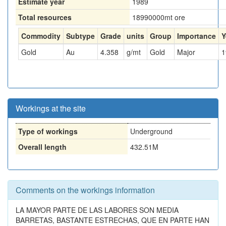
Estimate year
1989
Total resources
18990000
mt ore
Commodity
Subtype
Grade
units
Group
Importance
Y
Gold
Au
4.358
g/mt
Gold
Major
1
Workings at the site
Type of workings
Underground
Overall length
432.51M
Comments on the workings information
LA MAYOR PARTE DE LAS LABORES SON MEDIA
BARRETAS, BASTANTE ESTRECHAS, QUE EN PARTE HAN