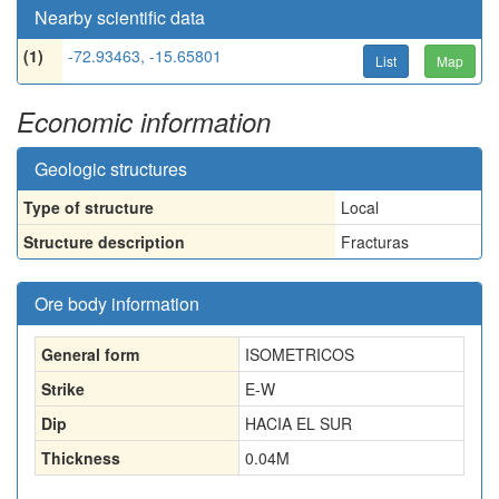
Nearby scientific data
(1)
-72.93463, -15.65801
List
Map
Economic information
Geologic structures
Type of structure
Local
Structure description
Fracturas
Ore body information
General form
ISOMETRICOS
Strike
E-W
Dip
HACIA EL SUR
Thickness
0.04
M