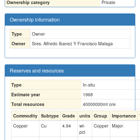
Ownership category
Private
Ownership information
Type
Owner
Owner
Sres. Alfredo Ibanez Y Francisco Malaga
Reserves and resources
Type
In-situ
Estimate year
1968
Total resources
40000000
mt ore
Commodity
Subtype
Grade
units
Group
Importance
Copper
Cu
4.94
wt-
Copper
Major
pct