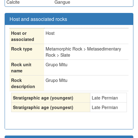
Calcite
Gangue
Host and associated rocks
Host or
Host
associated
Rock type
Metamorphic Rock > Metasedimentary
Rock > Slate
Rock unit
Grupo Mitu
name
Rock
Grupo Mitu
description
Stratigraphic age (youngest)
Late Permian
Stratigraphic age (youngest)
Late Permian