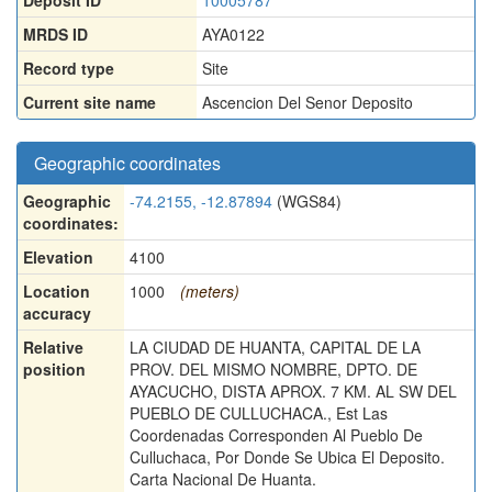
Deposit ID
10005787
MRDS ID
AYA0122
Record type
Site
Current site name
Ascencion Del Senor Deposito
Geographic coordinates
Geographic
-74.2155, -12.87894
(WGS84)
coordinates:
Elevation
4100
Location
1000
(meters)
accuracy
Relative
LA CIUDAD DE HUANTA, CAPITAL DE LA
position
PROV. DEL MISMO NOMBRE, DPTO. DE
AYACUCHO, DISTA APROX. 7 KM. AL SW DEL
PUEBLO DE CULLUCHACA., Est Las
Coordenadas Corresponden Al Pueblo De
Culluchaca, Por Donde Se Ubica El Deposito.
Carta Nacional De Huanta.