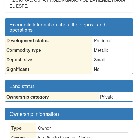
EL ESTE.
Economic information about the deposit and
operations
Development status
Producer
Commodity type
Metallic
Deposit size
Small
Significant
No
Land status
Ownership category
Private
Ownership information
Type
Owner
Owner
Ing. Adolfo Ocampo Alarcon