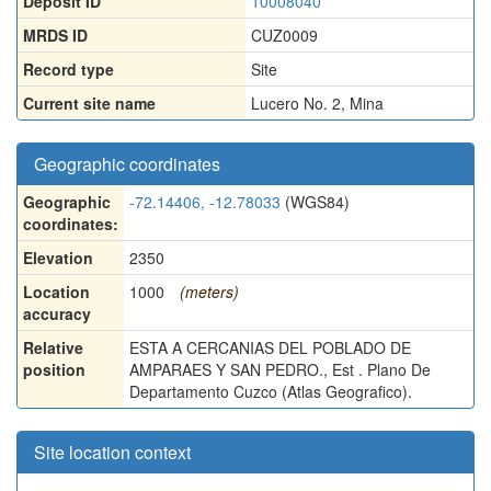
Deposit ID
10008040
MRDS ID
CUZ0009
Record type
Site
Current site name
Lucero No. 2, Mina
Geographic coordinates
Geographic
-72.14406, -12.78033
(WGS84)
coordinates:
Elevation
2350
Location
1000
(meters)
accuracy
Relative
ESTA A CERCANIAS DEL POBLADO DE
position
AMPARAES Y SAN PEDRO., Est . Plano De
Departamento Cuzco (Atlas Geografico).
Site location context