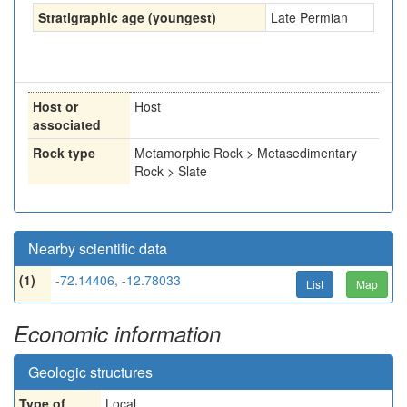
Stratigraphic age (youngest)
Late Permian
Host or
Host
associated
Rock type
Metamorphic Rock > Metasedimentary
Rock > Slate
Nearby scientific data
(1)
-72.14406, -12.78033
List
Map
Economic information
Geologic structures
Type of
Local