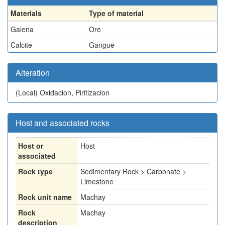
Materials
Type of material
Galena
Ore
Calcite
Gangue
Alteration
(Local)
Oxidacion, Piritizacion
Host and associated rocks
Host or
Host
associated
Rock type
Sedimentary Rock > Carbonate >
Limestone
Rock unit name
Machay
Rock
Machay
description