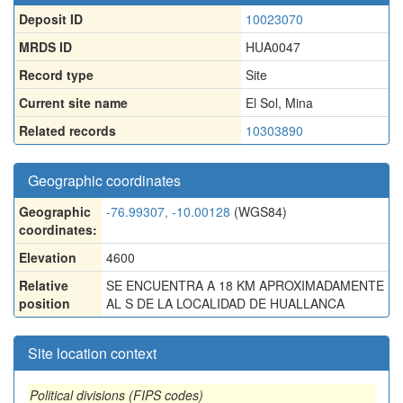
Deposit ID
10023070
MRDS ID
HUA0047
Record type
Site
Current site name
El Sol, Mina
Related records
10303890
Geographic coordinates
Geographic
-76.99307, -10.00128
(WGS84)
coordinates:
Elevation
4600
Relative
SE ENCUENTRA A 18 KM APROXIMADAMENTE
position
AL S DE LA LOCALIDAD DE HUALLANCA
Site location context
Political divisions (FIPS codes)