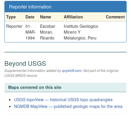
Reporter information
Type
Date
Name
Affiliation
Comment
Reporter
01-
Escobar
Instituto Geologico
MAR-
Moran,
Minero Y
1994
Ricardo
Metalurgico, Peru
Beyond USGS
Supplemental information added by
qvyshift.com
. Not part of the original
USGS MRDS record.
Maps centered on this site
USGS topoView — historical USGS topo quadrangles
NGMDB MapView — published geologic maps for the area