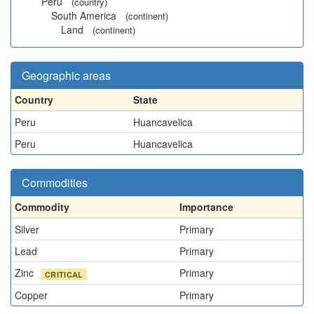
Peru
(country)
South America
(continent)
Land
(continent)
Geographic areas
Country
State
Peru
Huancavelica
Peru
Huancavelica
Commodities
Commodity
Importance
Silver
Primary
Lead
Primary
Zinc
Primary
CRITICAL
Copper
Primary