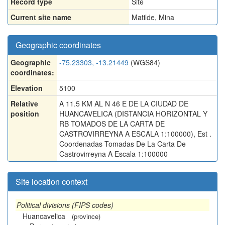
Record type
Site
Current site name
Matilde, Mina
Geographic coordinates
Geographic
-75.23303, -13.21449
(WGS84)
coordinates:
Elevation
5100
Relative
A 11.5 KM AL N 46 E DE LA CIUDAD DE
position
HUANCAVELICA (DISTANCIA HORIZONTAL Y
RB TOMADOS DE LA CARTA DE
CASTROVIRREYNA A ESCALA 1:100000), Est .
Coordenadas Tomadas De La Carta De
Castrovirreyna A Escala 1:100000
Site location context
Political divisions (FIPS codes)
Huancavelica
(province)