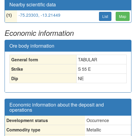
Nearby scientific data
(1)
-75.23303, -13.21449
List
Map
Economic information
Ore body information
General form
TABULAR
Strike
S 55 E
Dip
NE
Economic information about the deposit and
operations
Development status
Occurrence
Commodity type
Metallic