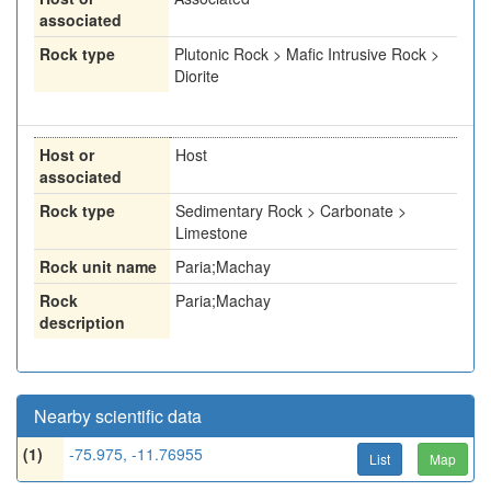
associated
Rock type
Plutonic Rock > Mafic Intrusive Rock >
Diorite
Host or
Host
associated
Rock type
Sedimentary Rock > Carbonate >
Limestone
Rock unit name
Paria;Machay
Rock
Paria;Machay
description
Nearby scientific data
(1)
-75.975, -11.76955
List
Map