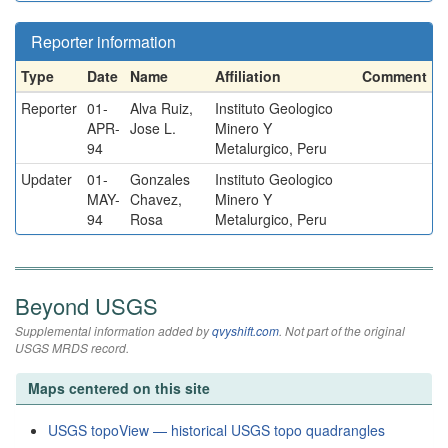
Reporter information
Type
Date
Name
Affiliation
Comment
Reporter
01-
Alva Ruiz,
Instituto Geologico
APR-
Jose L.
Minero Y
94
Metalurgico, Peru
Updater
01-
Gonzales
Instituto Geologico
MAY-
Chavez,
Minero Y
94
Rosa
Metalurgico, Peru
Beyond USGS
Supplemental information added by
qvyshift.com
. Not part of the original
USGS MRDS record.
Maps centered on this site
USGS topoView — historical USGS topo quadrangles