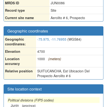
MRDS ID
JUN0086
Record type
Site
Current site name
Aerolito # 6, Prospecto
Geographic coordinates
Geographic
-75.975, -11.76955
(WGS84)
coordinates:
Elevation
4700
Location
1000
(meters)
accuracy
Relative position
SUITUCANCHA, Est Ubicacion Del
Prospecto Aerolito # 6
Site location context
Political divisions (FIPS codes)
Junin
(province)