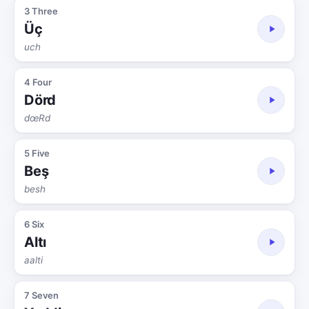
3 Three
Üç
uch
4 Four
Dörd
dœRd
5 Five
Beş
besh
6 Six
Altı
aalti
7 Seven