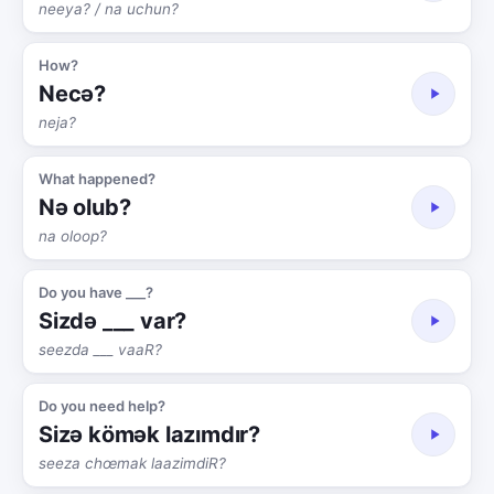
neeya? / na uchun?
How?
Necə?
neja?
What happened?
Nə olub?
na oloop?
Do you have ___?
Sizdə ___ var?
seezda ___ vaaR?
Do you need help?
Sizə kömək lazımdır?
seeza chœmak laazimdiR?