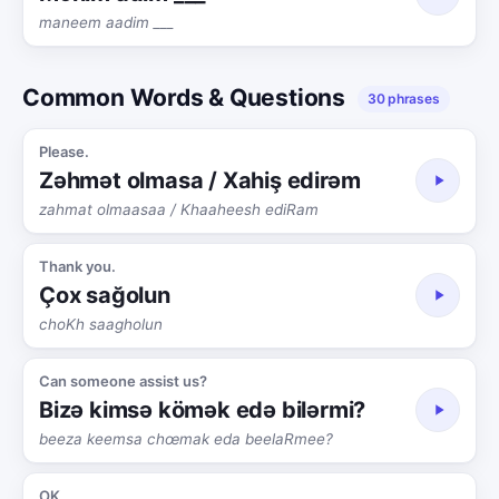
maneem aadim ___
Common Words & Questions
30 phrases
Please.
Zəhmət olmasa / Xahiş edirəm
zahmat olmaasaa / Khaaheesh ediRam
Thank you.
Çox sağolun
choKh saagholun
Can someone assist us?
Bizə kimsə kömək edə bilərmi?
beeza keemsa chœmak eda beelaRmee?
OK.