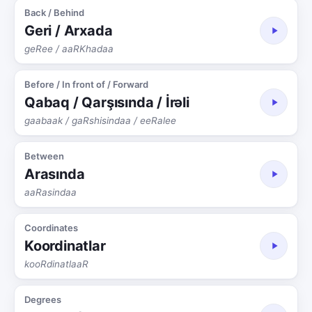
Back / Behind
Geri / Arxada
geRee / aaRKhadaa
Before / In front of / Forward
Qabaq / Qarşısında / İrəli
gaabaak / gaRshisindaa / eeRalee
Between
Arasında
aaRasindaa
Coordinates
Koordinatlar
kooRdinatlaaR
Degrees