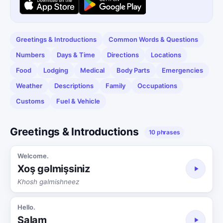
Greetings & Introductions
Common Words & Questions
Numbers
Days & Time
Directions
Locations
Food
Lodging
Medical
Body Parts
Emergencies
Weather
Descriptions
Family
Occupations
Customs
Fuel & Vehicle
Greetings & Introductions
10 phrases
Welcome.
Xoş gəlmişsiniz
Khosh galmishneez
Hello.
Salam