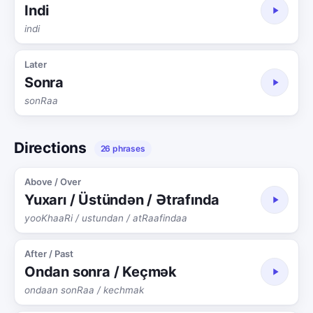
Indi
indi
Later
Sonra
sonRaa
Directions
26 phrases
Above / Over
Yuxarı / Üstündən / Ətrafında
yooKhaaRi / ustundan / atRaafindaa
After / Past
Ondan sonra / Keçmək
ondaan sonRaa / kechmak