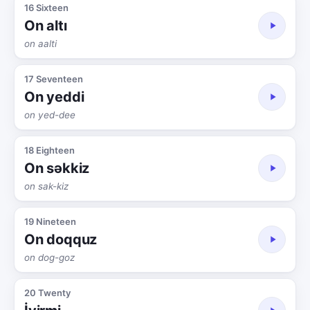
16 Sixteen
On altı
on aalti
17 Seventeen
On yeddi
on yed-dee
18 Eighteen
On səkkiz
on sak-kiz
19 Nineteen
On doqquz
on dog-goz
20 Twenty