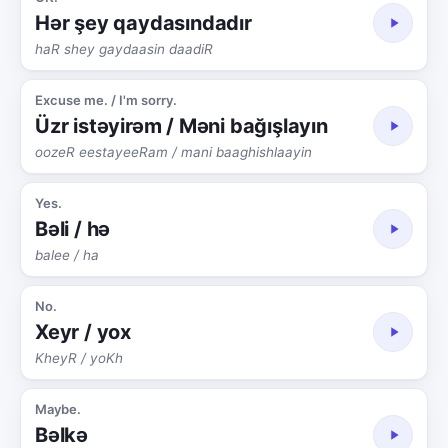
Hər şey qaydasındadır
haR shey gaydaasin daadiR
Excuse me. / I'm sorry.
Üzr istəyirəm / Məni bağışlayın
oozeR eestayeeRam / mani baaghishlaayin
Yes.
Bəli / hə
balee / ha
No.
Xeyr / yox
KheyR / yoKh
Maybe.
Bəlkə