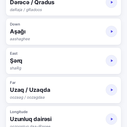
Dərəcə / Qradus
daRaja / gRadoos
Down
Aşağı
aashaghee
East
Şərq
shaRg
Far
Uzaq / Uzaqda
oozaag / oozagdaa
Longitude
Uzunluq dairəsi
oozoonlug daa-iRasee