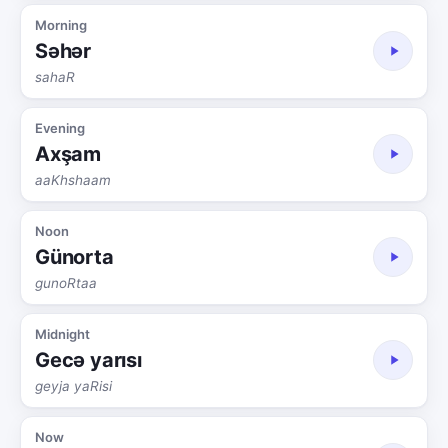
Morning
Səhər
sahaR
Evening
Axşam
aaKhshaam
Noon
Günorta
gunoRtaa
Midnight
Gecə yarısı
geyja yaRisi
Now