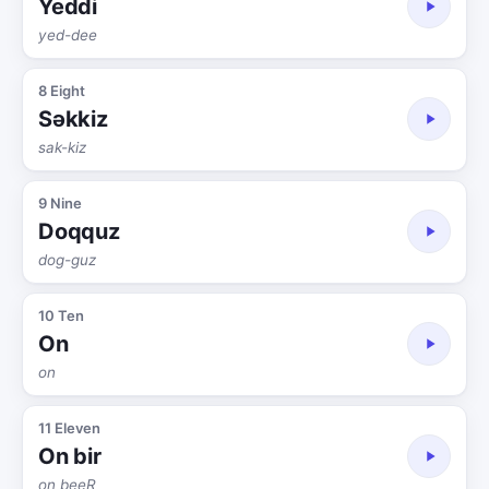
Yeddi
yed-dee
8 Eight
Səkkiz
sak-kiz
9 Nine
Doqquz
dog-guz
10 Ten
On
on
11 Eleven
On bir
on beeR