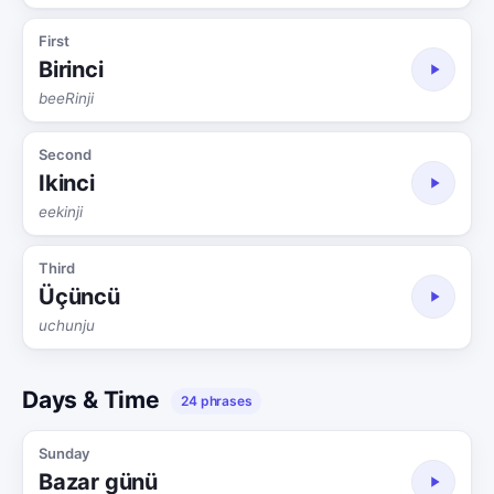
First
Birinci
beeRinji
Second
Ikinci
eekinji
Third
Üçüncü
uchunju
Days & Time
24 phrases
Sunday
Bazar günü