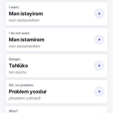
I want.
Mən istəyirəm
man eestayeeRam
I do not want.
Mən istəmirəm
man eestameeRam
Danger.
Tahlükə
tah-loocha
OK, no problem.
Problem yoxdur
pRaablem yoKhduR
Who?