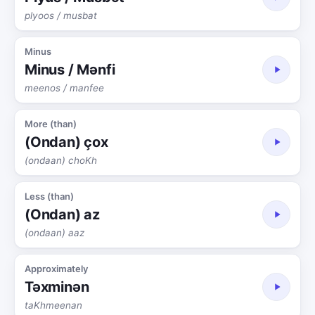
plyoos / musbat
Minus
Minus / Mənfi
meenos / manfee
More (than)
(Ondan) çox
(ondaan) choKh
Less (than)
(Ondan) az
(ondaan) aaz
Approximately
Təxminən
taKhmeenan