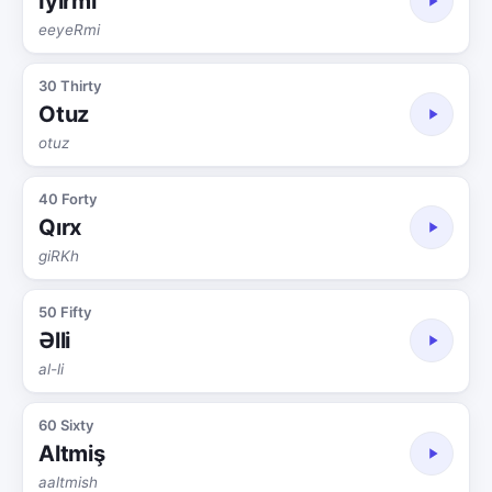
İyirmi
eeyeRmi
30 Thirty
Otuz
otuz
40 Forty
Qırx
giRKh
50 Fifty
Əlli
al-li
60 Sixty
Altmiş
aaltmish