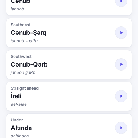
Cənub
janoob
Southeast
Cənub-Şərq
janoob shaRg
Southwest
Cənub-Qərb
janoob gaRb
Straight ahead.
İrəli
eeRalee
Under
Altında
aaltindaa