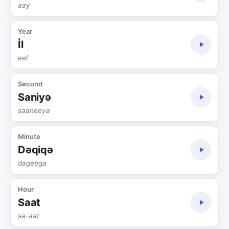
aay
Year
İl
eel
Second
Saniyə
saaneeya
Minute
Dəqiqə
dageega
Hour
Saat
sa-aat