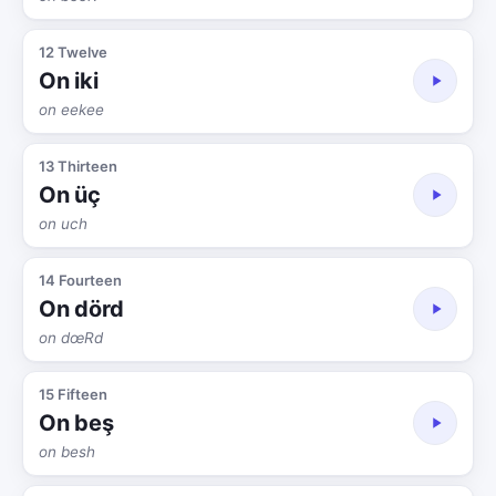
12 Twelve
On iki
on eekee
13 Thirteen
On üç
on uch
14 Fourteen
On dörd
on dœRd
15 Fifteen
On beş
on besh