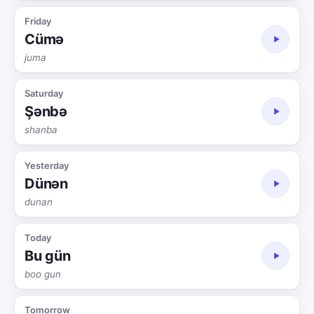
Friday
Cümə
juma
Saturday
Şənbə
shanba
Yesterday
Dünən
dunan
Today
Bu gün
boo gun
Tomorrow