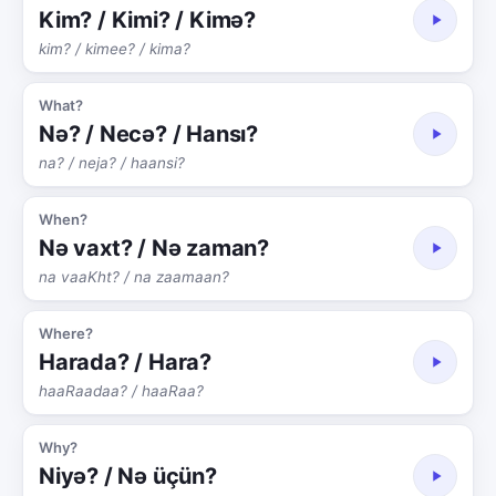
Kim? / Kimi? / Kimə?
kim? / kimee? / kima?
What?
Nə? / Necə? / Hansı?
na? / neja? / haansi?
When?
Nə vaxt? / Nə zaman?
na vaaKht? / na zaamaan?
Where?
Harada? / Hara?
haaRaadaa? / haaRaa?
Why?
Niyə? / Nə üçün?