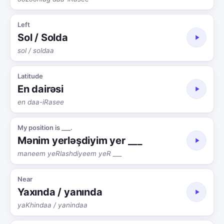
Left
Sol / Solda
sol / soldaa
Latitude
En dairəsi
en daa-iRasee
My position is ___.
Mənim yerləşdiyim yer ___
maneem yeRlashdiyeem yeR ___
Near
Yaxında / yanında
yaKhindaa / yanindaa