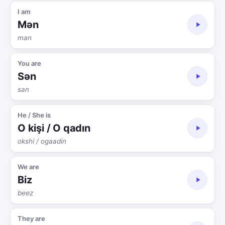
I am
Mən
man
You are
Sən
san
He / She is
O kişi / O qadın
okshi / ogaadin
We are
Biz
beez
They are