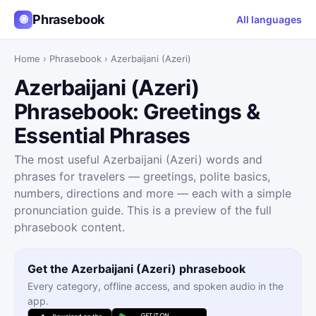
Phrasebook
🌐
All languages
Home
›
Phrasebook
›
Azerbaijani (Azeri)
Azerbaijani (Azeri)
Phrasebook: Greetings &
Essential Phrases
The most useful Azerbaijani (Azeri) words and
phrases for travelers — greetings, polite basics,
numbers, directions and more — each with a simple
pronunciation guide. This is a preview of the full
phrasebook content.
Get the Azerbaijani (Azeri) phrasebook
Every category, offline access, and spoken audio in the
app.