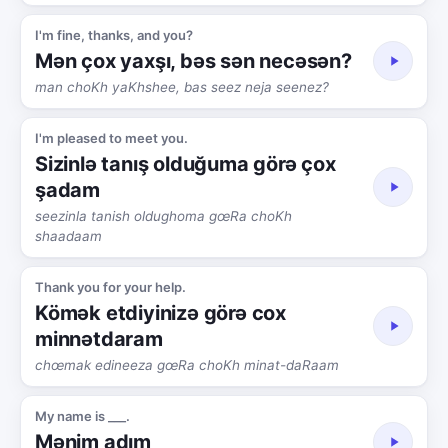
I'm fine, thanks, and you?
Mən çox yaxşı, bəs sən necəsən?
man choKh yaKhshee, bas seez neja seenez?
I'm pleased to meet you.
Sizinlə tanış olduğuma görə çox
şadam
seezinla tanish oldughoma gœRa choKh
shaadaam
Thank you for your help.
Kömək etdiyinizə görə cox
minnətdaram
chœmak edineeza gœRa choKh minat-daRaam
My name is ___.
Mənim adım ___