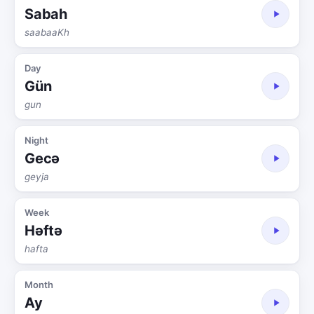
Sabah
saabaaKh
Day
Gün
gun
Night
Gecə
geyja
Week
Həftə
hafta
Month
Ay