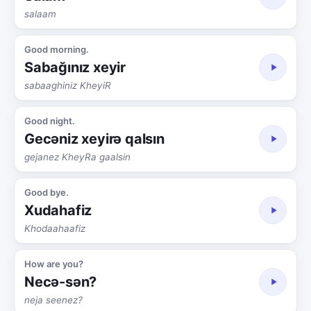
salaam
Good morning.
Sabağınız xeyir
sabaaghiniz KheyiR
Good night.
Gecəniz xeyirə qalsın
gejanez KheyRa gaalsin
Good bye.
Xudahafiz
Khodaahaafiz
How are you?
Necə-sən?
neja seenez?