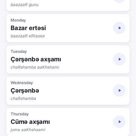
baazaaR gunu
Monday
Bazar ertəsi
baazaaR eRtasee
Tuesday
Çərşənbə axşamı
chaRshamba aaKhshami
Wednesday
Çərşənbə
chaRshamba
Thursday
Cümə axşamı
juma aaKhshaami