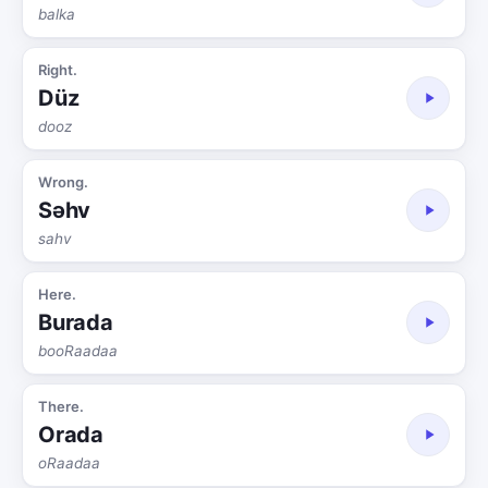
balka
Right.
Düz
dooz
Wrong.
Səhv
sahv
Here.
Burada
booRaadaa
There.
Orada
oRaadaa