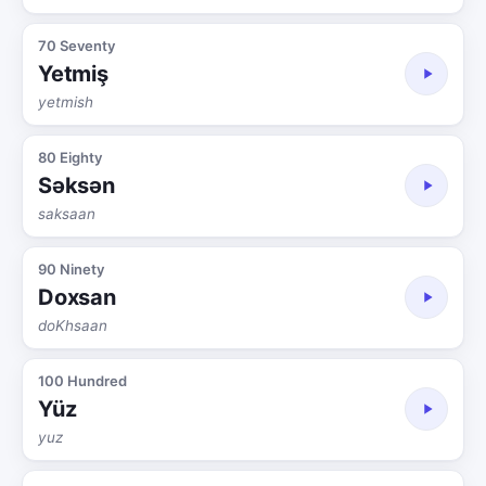
70 Seventy
Yetmiş
yetmish
80 Eighty
Səksən
saksaan
90 Ninety
Doxsan
doKhsaan
100 Hundred
Yüz
yuz