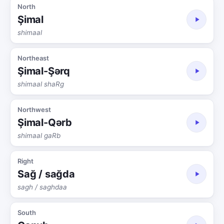
North
Şimal
shimaal
Northeast
Şimal-Şərq
shimaal shaRg
Northwest
Şimal-Qərb
shimaal gaRb
Right
Sağ / sağda
sagh / saghdaa
South