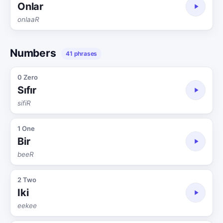
Onlar
onlaaR
Numbers
41 phrases
0 Zero
Sıfır
sifiR
1 One
Bir
beeR
2 Two
Iki
eekee