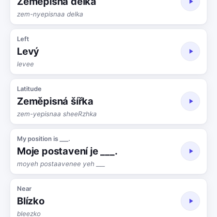
Zeměpisná délka
zem-nyepisnaa delka
Left
Levý
levee
Latitude
Zeměpisná šířka
zem-yepisnaa sheeRzhka
My position is ___.
Moje postavení je ___.
moyeh postaavenee yeh ___
Near
Blízko
bleezko