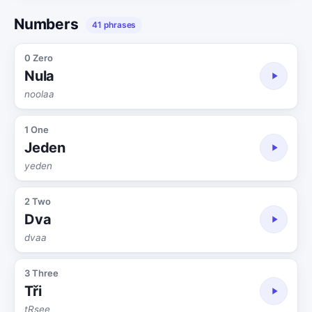
Numbers
41 phrases
0 Zero
Nula
noolaa
1 One
Jeden
yeden
2 Two
Dva
dvaa
3 Three
Tři
tRsee