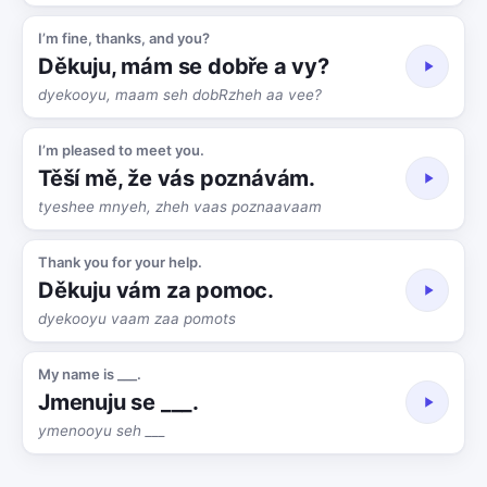
I’m fine, thanks, and you?
Děkuju, mám se dobře a vy?
dyekooyu, maam seh dobRzheh aa vee?
I’m pleased to meet you.
Těší mě, že vás poznávám.
tyeshee mnyeh, zheh vaas poznaavaam
Thank you for your help.
Děkuju vám za pomoc.
dyekooyu vaam zaa pomots
My name is ___.
Jmenuju se ___.
ymenooyu seh ___