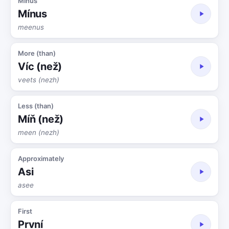
Minus
Mínus
meenus
More (than)
Víc (než)
veets (nezh)
Less (than)
Míň (než)
meen (nezh)
Approximately
Asi
asee
First
První