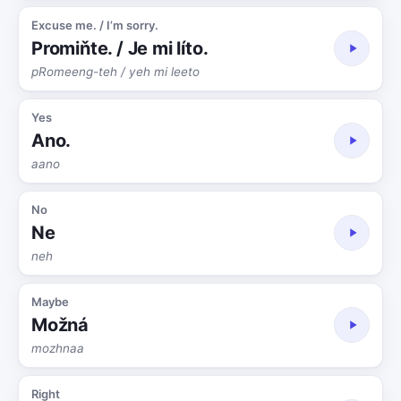
Excuse me. / I’m sorry.
Promiňte. / Je mi líto.
pRomeeng-teh / yeh mi leeto
Yes
Ano.
aano
No
Ne
neh
Maybe
Možná
mozhnaa
Right