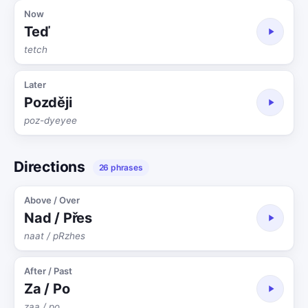
Now
Teď
tetch
Later
Později
poz-dyeyee
Directions
26 phrases
Above / Over
Nad / Přes
naat / pRzhes
After / Past
Za / Po
zaa / po