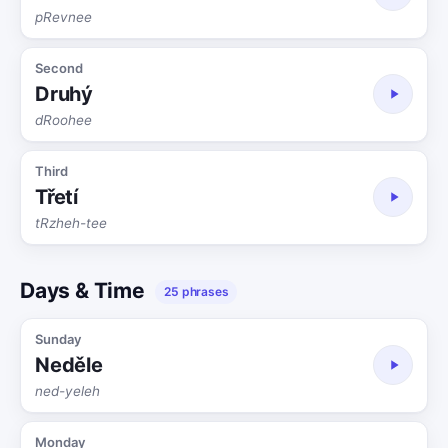
pRevnee
Second
Druhý
dRoohee
Third
Třetí
tRzheh-tee
Days & Time
25 phrases
Sunday
Neděle
ned-yeleh
Monday