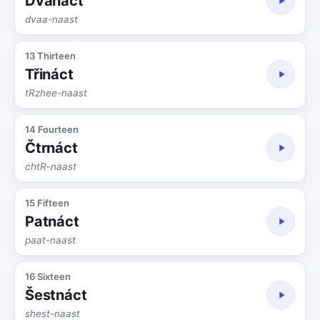
Dvanáct
dvaa-naast
13 Thirteen
Třináct
tRzhee-naast
14 Fourteen
Čtrnáct
chtR-naast
15 Fifteen
Patnáct
paat-naast
16 Sixteen
Šestnáct
shest-naast