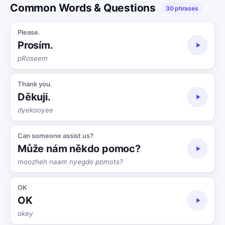
Common Words & Questions
30 phrases
Please.
Prosím.
pRoseem
Thank you.
Děkuji.
dyekooyee
Can someone assist us?
Může nám někdo pomoc?
moozheh naam nyegdo pomots?
OK
OK
okey