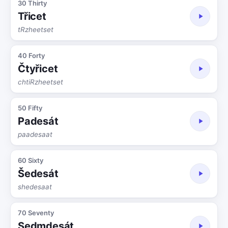
30 Thirty
Třicet
tRzheetset
40 Forty
Čtyřicet
chtiRzheetset
50 Fifty
Padesát
paadesaat
60 Sixty
Šedesát
shedesaat
70 Seventy
Sedmdesát