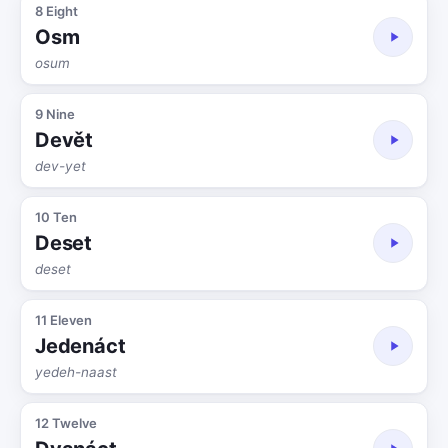
8 Eight
Osm
osum
9 Nine
Devět
dev-yet
10 Ten
Deset
deset
11 Eleven
Jedenáct
yedeh-naast
12 Twelve