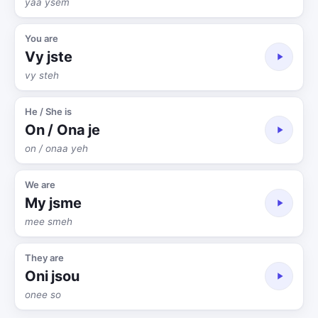
yaa ysem
You are
Vy jste
vy steh
He / She is
On / Ona je
on / onaa yeh
We are
My jsme
mee smeh
They are
Oni jsou
onee so