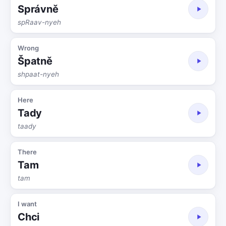
Správně
spRaav-nyeh
Wrong
Špatně
shpaat-nyeh
Here
Tady
taady
There
Tam
tam
I want
Chci