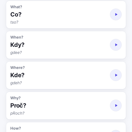
What?
Co?
tso?
When?
Kdy?
gdee?
Where?
Kde?
gdeh?
Why?
Proč?
pRoch?
How?