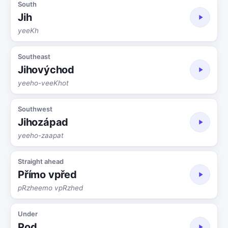
South
Jih
yeeKh
Southeast
Jihovýchod
yeeho-veeKhot
Southwest
Jihozápad
yeeho-zaapat
Straight ahead
Přímo vpřed
pRzheemo vpRzhed
Under
Pod