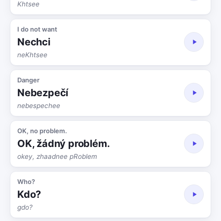
Khtsee
I do not want
Nechci
neKhtsee
Danger
Nebezpečí
nebespechee
OK, no problem.
OK, žádný problém.
okey, zhaadnee pRoblem
Who?
Kdo?
gdo?