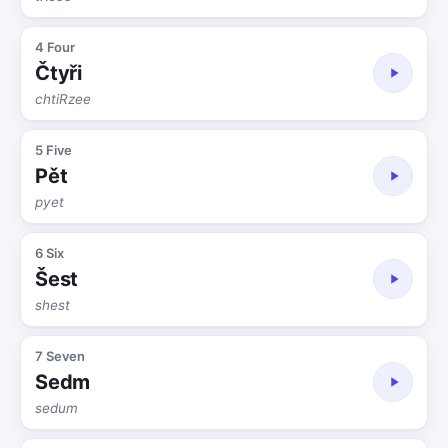
4 Four
Čtyři
chtiRzee
5 Five
Pět
pyet
6 Six
Šest
shest
7 Seven
Sedm
sedum