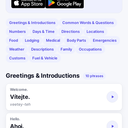
Greetings & Introductions
Common Words & Questions
Numbers
Days & Time
Directions
Locations
Food
Lodging
Medical
Body Parts
Emergencies
Weather
Descriptions
Family
Occupations
Customs
Fuel & Vehicle
Greetings & Introductions
10 phrases
Welcome.
Vítejte.
veetey-teh
Hello.
Ahoj.