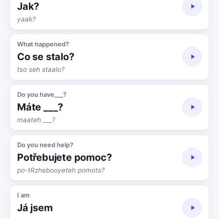
Jak?
yaak?
What happened?
Co se stalo?
tso seh staalo?
Do you have___?
Máte ___?
maateh ___?
Do you need help?
Potřebujete pomoc?
po-tRzhebooyeteh pomots?
I am
Já jsem