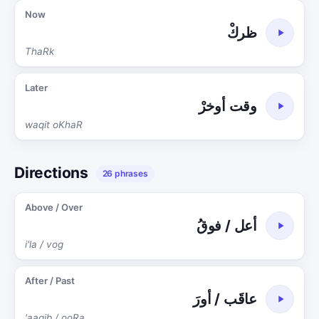
Now
ظركْ
ThaRk
Later
وقت أوخرْ
waqit oKhaR
Directions
26 phrases
Above / Over
أعل / فوقُ
i'la / vog
After / Past
عاقَب / أورَ
'aagib / ooRa