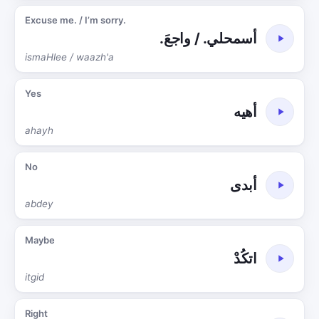
Excuse me. / I’m sorry.
أسمحلي. / واجعَ.
ismaHlee / waazh'a
Yes
أهيه
ahayh
No
أبدى
abdey
Maybe
اتكُدْ
itgid
Right