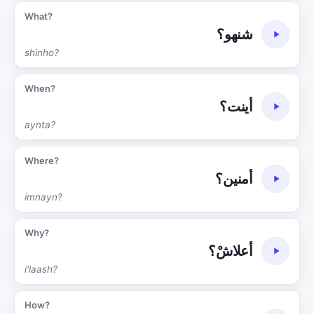
What?
شنهو؟
shinho?
When?
أينت؟
aynta?
Where?
أمنين؟
imnayn?
Why?
أعلاشْ؟
i'laash?
How?