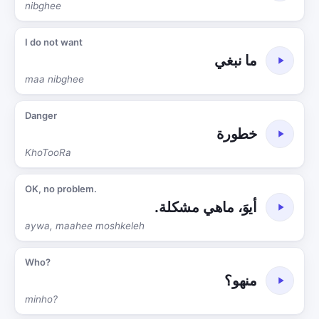
nibghee
I do not want
ما نبغي
maa nibghee
Danger
خطورة
KhoTooRa
OK, no problem.
أيوَ، ماهي مشكلة.
aywa, maahee moshkeleh
Who?
منهو؟
minho?