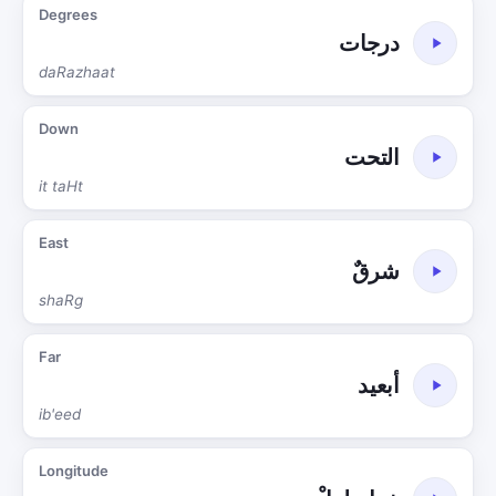
Degrees
درجات
daRazhaat
Down
التحت
it taHt
East
شرقٌ
shaRg
Far
أبعيد
ib'eed
Longitude