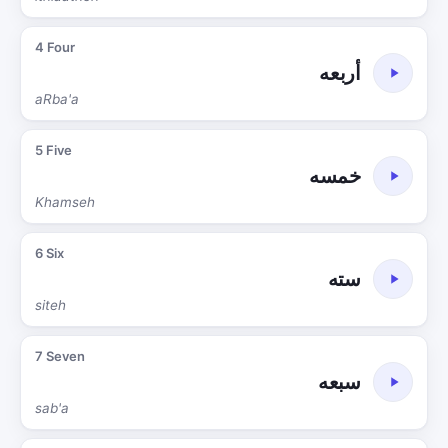
4 Four
أربعه
aRba'a
5 Five
خمسه
Khamseh
6 Six
سته
siteh
7 Seven
سبعه
sab'a