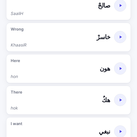
صالحْ
SaaliH
Wrong
خاسرْ
KhaasiR
Here
هون
hon
There
هكٌ
hok
I want
نبغي