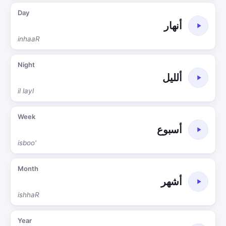
Day
أنهار
inhaaR
Night
ألليل
il layl
Week
أسبوع
isboo'
Month
أشهر
ishhaR
Year