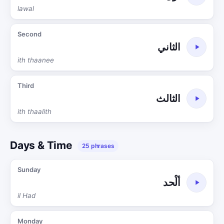
lawal
Second
الثاني
ith thaanee
Third
الثالث
ith thaalith
Days & Time
25 phrases
Sunday
ألْحد
il Had
Monday