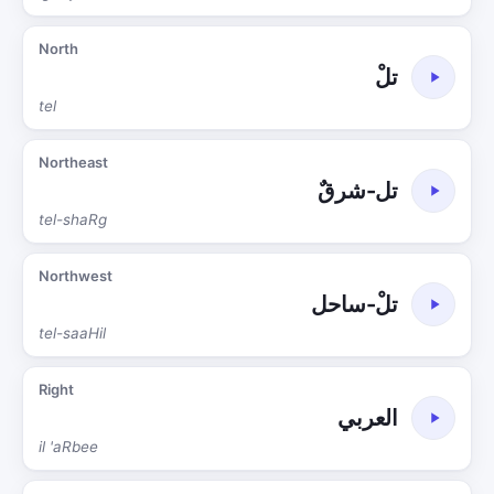
North
تلْ
tel
Northeast
تل-شرقٌ
tel-shaRg
Northwest
تلْ-ساحل
tel-saaHil
Right
العربي
il 'aRbee