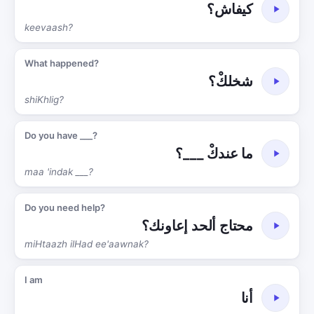
كيفاش؟
keevaash?
What happened?
شخلكْ؟
shiKhlig?
Do you have ___?
ما عندكْ ___؟
maa 'indak ___?
Do you need help?
محتاج ألحد إعاونك؟
miHtaazh ilHad ee'aawnak?
I am
أنا