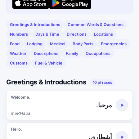
Greetings & Introductions
Common Words & Questions
Numbers
Days & Time
Directions
Locations
Food
Lodging
Medical
Body Parts
Emergencies
Weather
Descriptions
Family
Occupations
Customs
Fuel & Vehicle
Greetings & Introductions
10 phrases
Welcome.
مرحبا.
maRHaba
Hello.
أشطاري.