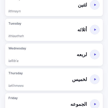
لثنين
lithnayn
Tuesday
أثلاثه
ithlaatheh
Wednesday
لربعه
laRib'a
Thursday
لخميس
laKhmees
Friday
الجموعه