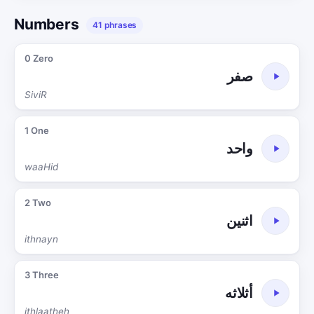
Numbers
41 phrases
0 Zero
صفر
SiviR
1 One
واحد
waaHid
2 Two
اثنين
ithnayn
3 Three
أثلاثه
ithlaatheh