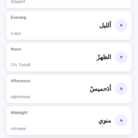
iSbaaH
Evening
ألليل
il layl
Noon
الظهرْ
iTh ThihiR
Afternoon
أدَحميسْ
idaHmees
Midnight
منوي
minwee