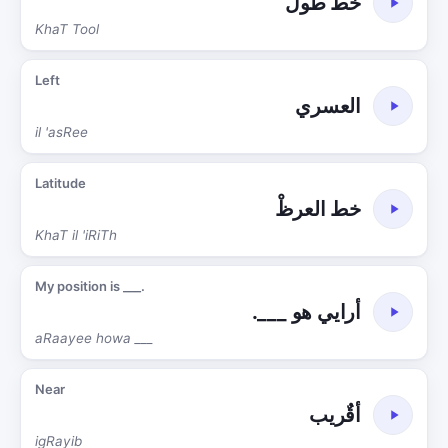
خط طولْ
KhaT Tool
Left
العسري
il 'asRee
Latitude
خط العرظْ
KhaT il 'iRiTh
My position is ___.
أرايي هو ___.
aRaayee howa ___
Near
أقٌريب
igRayib