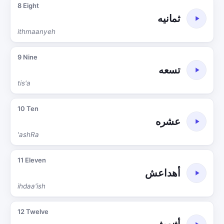
8 Eight
ثمانيه
ithmaanyeh
9 Nine
تسعه
tis'a
10 Ten
عشره
'ashRa
11 Eleven
أهداعش
ihdaa'ish
12 Twelve