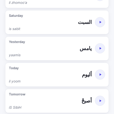
il zhomoo'a
Saturday
السبت
is sabit
Yesterday
يامس
yaamis
Today
أليوم
il yoom
Tomorrow
أصبحْ
iS SibiH