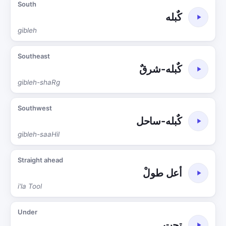
South
كٌبله
gibleh
Southeast
كٌبله-شرقٌ
gibleh-shaRg
Southwest
كٌبله-ساحل
gibleh-saaHil
Straight ahead
أعل طولْ
i'la Tool
Under
تحت