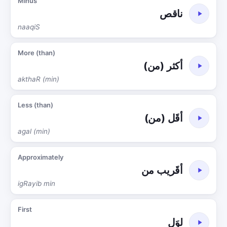
Minus
ناقص
naaqiS
More (than)
أكثر (من)
akthaR (min)
Less (than)
أقَل (من)
agal (min)
Approximately
أقَريب من
igRayib min
First
لوَل