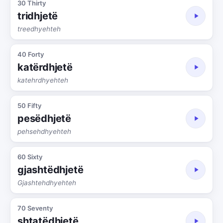
30 Thirty
tridhjetë
treedhyehteh
40 Forty
katërdhjetë
katehrdhyehteh
50 Fifty
pesëdhjetë
pehsehdhyehteh
60 Sixty
gjashtëdhjetë
Gjashtehdhyehteh
70 Seventy
shtatëdhjetë