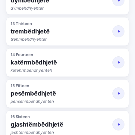
dymbëdhjetë
dYmbehdhyehteh
13 Thirteen
trembëdhjetë
trehmbehdhyehteh
14 Fourteen
katërmbëdhjetë
katehrmbehdhyehteh
15 Fifteen
pesëmbëdhjetë
pehsehmbehdhyehteh
16 Sixteen
gjashtëmbëdhjetë
jashtehmbehdhyehteh