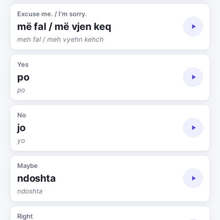
Excuse me. / I'm sorry.
më fal / më vjen keq
meh fal / meh vyehn kehch
Yes
po
po
No
jo
yo
Maybe
ndoshta
ndoshta
Right