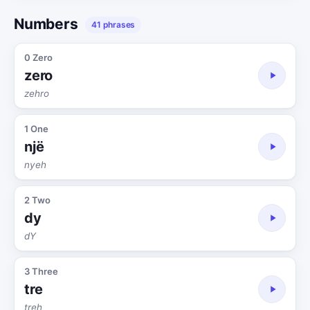
Numbers
41 phrases
0 Zero
zero
zehro
1 One
një
nyeh
2 Two
dy
dY
3 Three
tre
treh