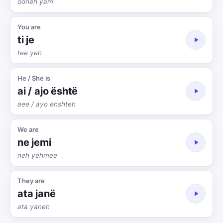
ooneh yam
You are
ti je
tee yeh
He / She is
ai / ajo është
aee / ayo ehshteh
We are
ne jemi
neh yehmee
They are
ata janë
ata yaneh