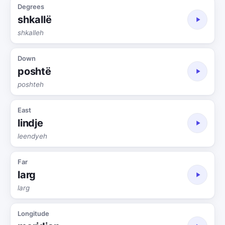
Degrees
shkallë
shkalleh
Down
poshtë
poshteh
East
lindje
leendyeh
Far
larg
larg
Longitude