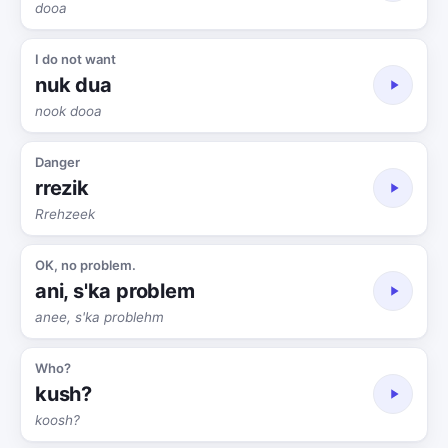
dooa
I do not want
nuk dua
nook dooa
Danger
rrezik
Rrehzeek
OK, no problem.
ani, s'ka problem
anee, s'ka problehm
Who?
kush?
koosh?