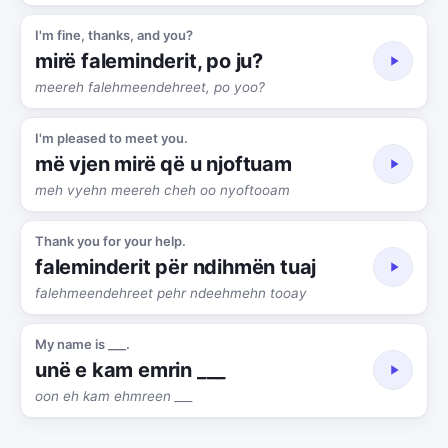
I'm fine, thanks, and you?
mirë faleminderit, po ju?
meereh falehmeendehreet, po yoo?
I'm pleased to meet you.
më vjen mirë që u njoftuam
meh vyehn meereh cheh oo nyoftooam
Thank you for your help.
faleminderit për ndihmën tuaj
falehmeendehreet pehr ndeehmehn tooay
My name is ___.
unë e kam emrin ___
oon eh kam ehmreen ___