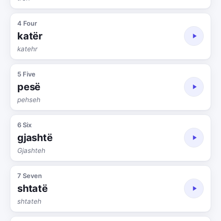
4 Four
katër
katehr
5 Five
pesë
pehseh
6 Six
gjashtë
Gjashteh
7 Seven
shtatë
shtateh