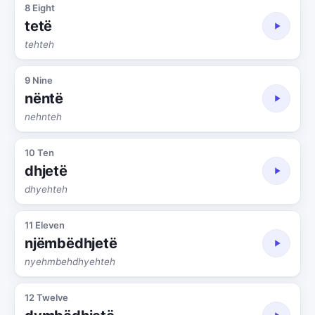
8 Eight
tetë
tehteh
9 Nine
nëntë
nehnteh
10 Ten
dhjetë
dhyehteh
11 Eleven
njëmbëdhjetë
nyehmbehdhyehteh
12 Twelve