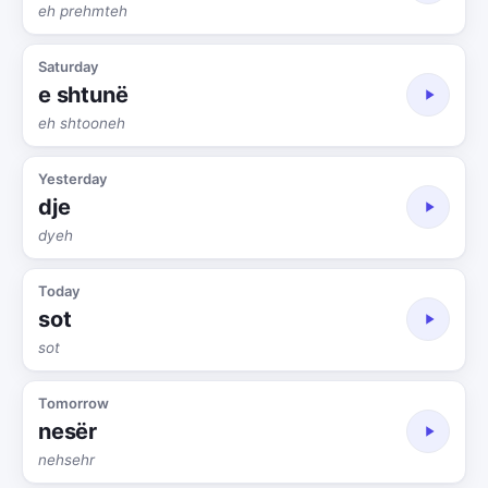
eh prehmteh
Saturday
e shtunë
eh shtooneh
Yesterday
dje
dyeh
Today
sot
sot
Tomorrow
nesër
nehsehr