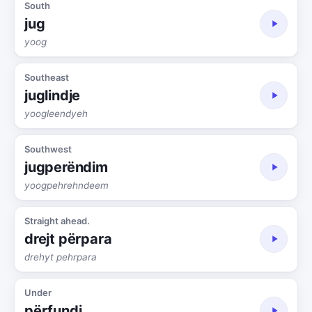
South
jug
yoog
Southeast
juglindje
yoogleendyeh
Southwest
jugperëndim
yoogpehrehndeem
Straight ahead.
drejt përpara
drehyt pehrpara
Under
përfundi