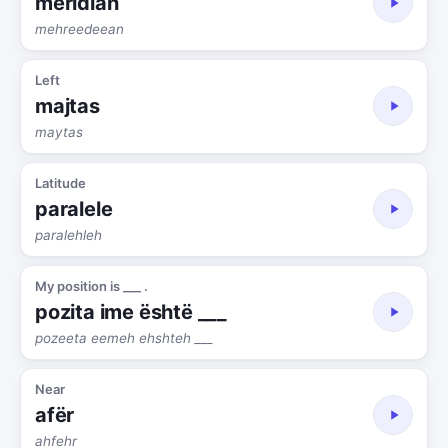
meridian
mehreedeean
Left
majtas
maytas
Latitude
paralele
paralehleh
My position is ___ .
pozita ime është ___
pozeeta eemeh ehshteh ___
Near
afër
ahfehr