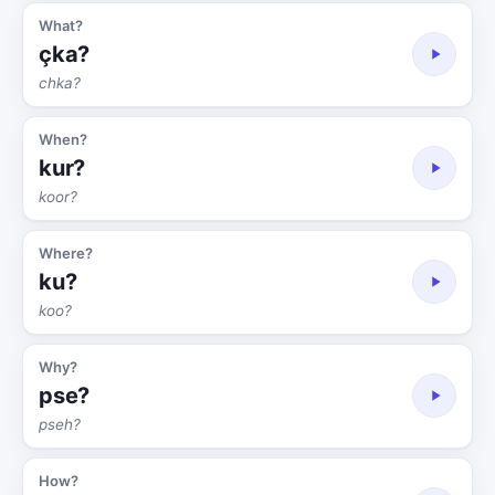
What?
çka?
chka?
When?
kur?
koor?
Where?
ku?
koo?
Why?
pse?
pseh?
How?