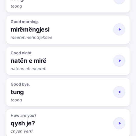
toong
Good morning.
mirëmëngjesi
meerehmehnGjehsee
Good night.
natën e mirë
natehn eh meereh
Good bye.
tung
toong
How are you?
qysh je?
chysh yeh?