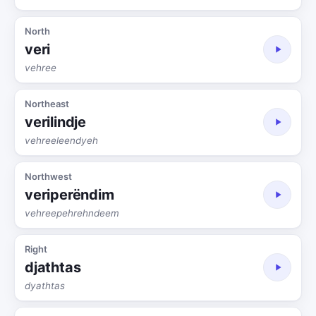
North
veri
vehree
Northeast
verilindje
vehreeleendyeh
Northwest
veriperëndim
vehreepehrehndeem
Right
djathtas
dyathtas