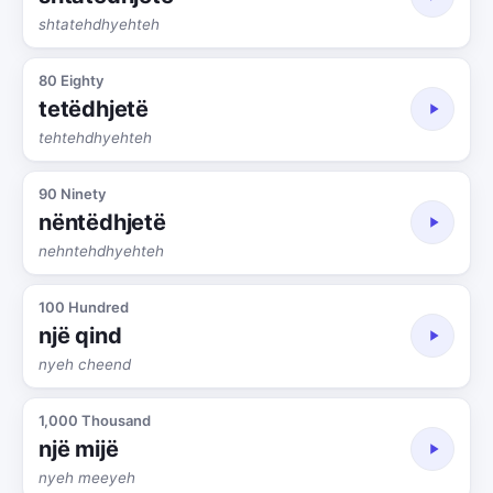
shtatehdhyehteh
80 Eighty
tetëdhjetë
tehtehdhyehteh
90 Ninety
nëntëdhjetë
nehntehdhyehteh
100 Hundred
një qind
nyeh cheend
1,000 Thousand
një mijë
nyeh meeyeh