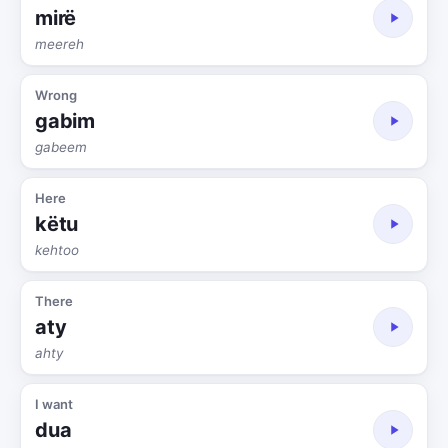
mirë
meereh
Wrong
gabim
gabeem
Here
këtu
kehtoo
There
aty
ahty
I want
dua