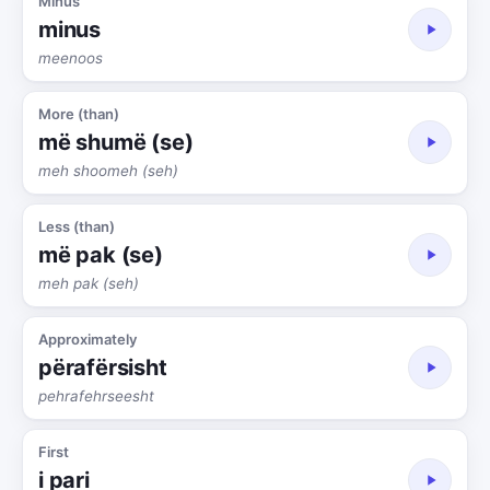
Minus
minus
meenoos
More (than)
më shumë (se)
meh shoomeh (seh)
Less (than)
më pak (se)
meh pak (seh)
Approximately
përafërsisht
pehrafehrseesht
First
i pari