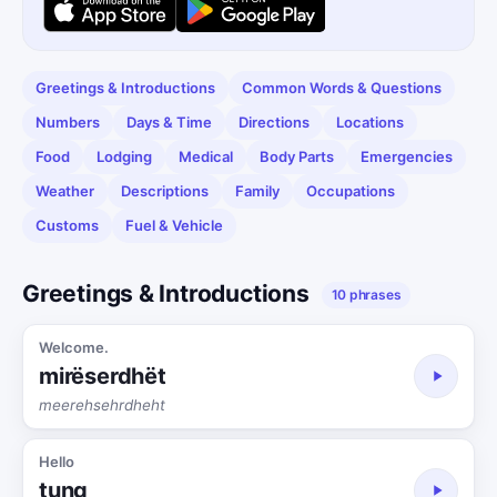
Greetings & Introductions
Common Words & Questions
Numbers
Days & Time
Directions
Locations
Food
Lodging
Medical
Body Parts
Emergencies
Weather
Descriptions
Family
Occupations
Customs
Fuel & Vehicle
Greetings & Introductions
10 phrases
Welcome.
mirëserdhët
meerehsehrdheht
Hello
tung