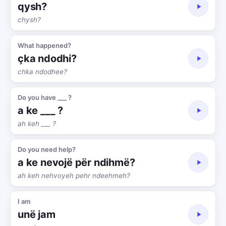
qysh?
chysh?
What happened?
çka ndodhi?
chka ndodhee?
Do you have ___ ?
a ke ___ ?
ah keh ___ ?
Do you need help?
a ke nevojë për ndihmë?
ah keh nehvoyeh pehr ndeehmeh?
I am
unë jam