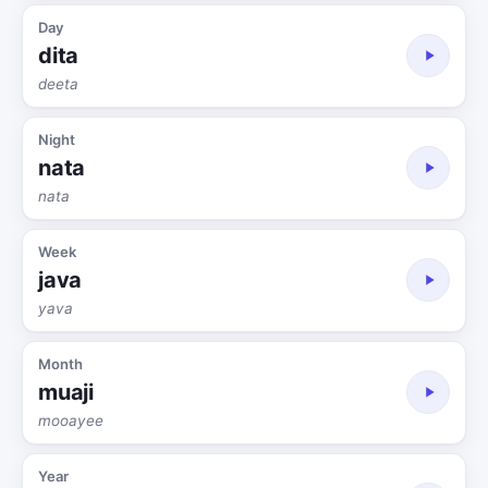
Day
dita
deeta
Night
nata
nata
Week
java
yava
Month
muaji
mooayee
Year