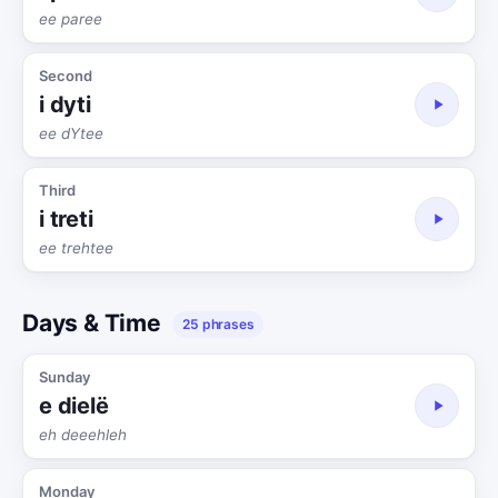
ee paree
Second
i dyti
ee dYtee
Third
i treti
ee trehtee
Days & Time
25 phrases
Sunday
e dielë
eh deeehleh
Monday