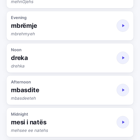
mehnGjehs
Evening
mbrëmje
mbrehmyeh
Noon
dreka
drehka
Afternoon
mbasdite
mbasdeeteh
Midnight
mesi i natës
mehsee ee natehs