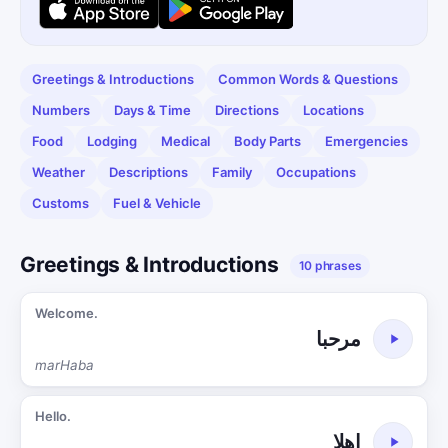
Greetings & Introductions
Common Words & Questions
Numbers
Days & Time
Directions
Locations
Food
Lodging
Medical
Body Parts
Emergencies
Weather
Descriptions
Family
Occupations
Customs
Fuel & Vehicle
Greetings & Introductions
10 phrases
Welcome.
مرحبا
marHaba
Hello.
اهلاٍ