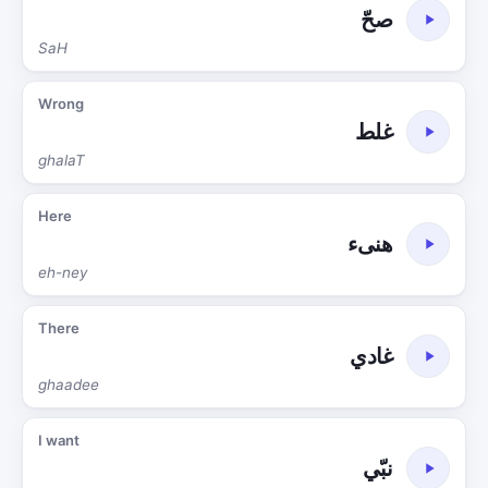
صحّ
SaH
Wrong
غلط
ghalaT
Here
هنىء
eh-ney
There
غادي
ghaadee
I want
نبّي