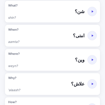
What?
شن؟
shin?
When?
امتى؟
aamta?
Where?
وين؟
weyn?
Why?
علاش؟
'alaash?
How?