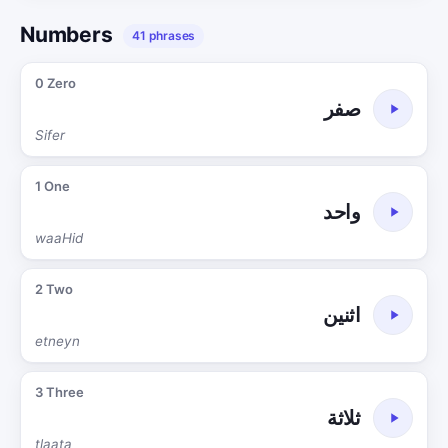
Numbers
41 phrases
0 Zero
صفر
Sifer
1 One
واحد
waaHid
2 Two
اثنين
etneyn
3 Three
ثلاثة
tlaata