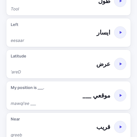
طول
Tool
Left
ايسار
eesaar
Latitude
عرض
'areD
My position is ___.
موقعي ___
mawqi'ee ___
Near
قريب
greeb