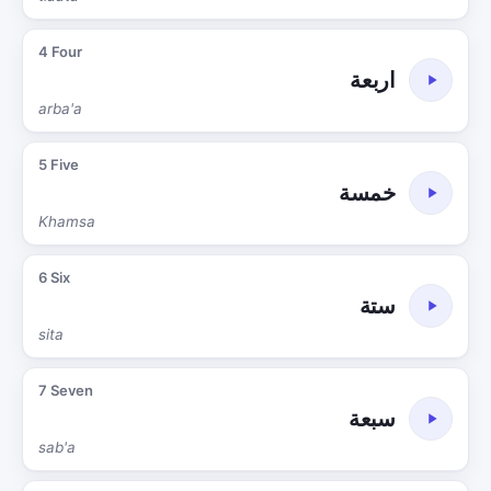
4 Four
اربعة
arba'a
5 Five
خمسة
Khamsa
6 Six
ستة
sita
7 Seven
سبعة
sab'a