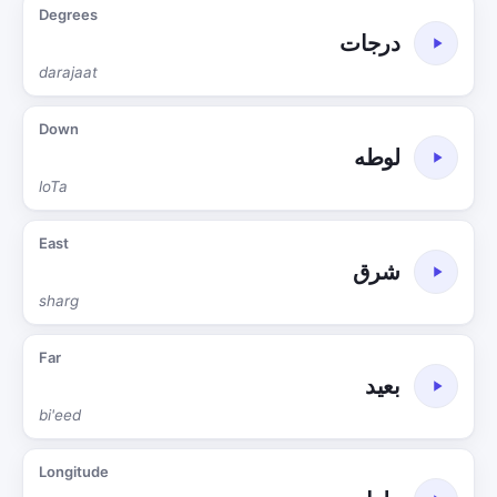
Degrees
درجات
darajaat
Down
لوطه
loTa
East
شرق
sharg
Far
بعيد
bi'eed
Longitude