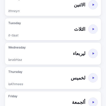
الاثنين
ithneyn
Tuesday
الثلاث
it-tlaat
Wednesday
ليربعاء
larabHaa
Thursday
لخميس
laKhmees
Friday
ألجمعة