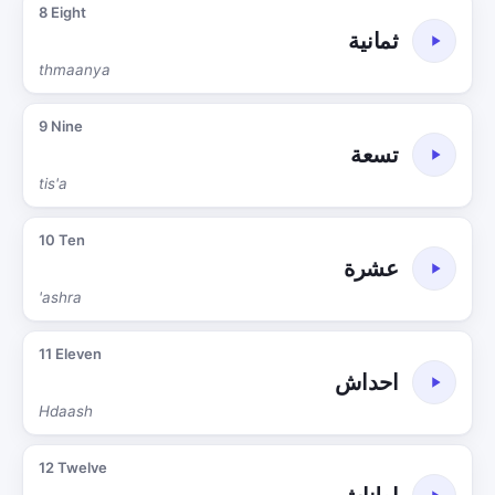
8 Eight
ثمانية
thmaanya
9 Nine
تسعة
tis'a
10 Ten
عشرة
'ashra
11 Eleven
احداش
Hdaash
12 Twelve