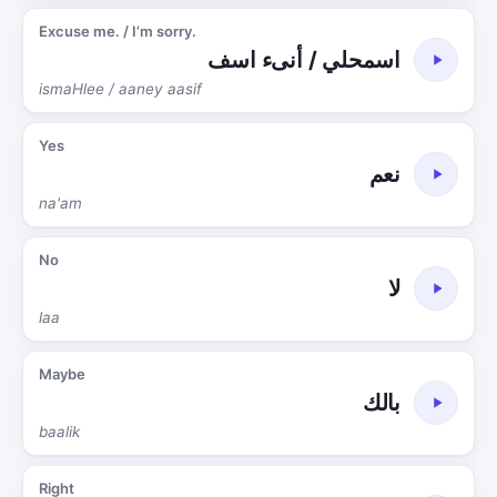
Excuse me. / I’m sorry.
اسمحلي / أنىء اسف
ismaHlee / aaney aasif
Yes
نعم
na'am
No
لا
laa
Maybe
بالك
baalik
Right