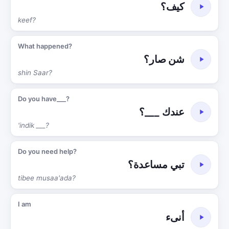
كيف؟
keef?
What happened?
شن صار؟
shin Saar?
Do you have___?
عندك ___؟
'indik ___?
Do you need help?
تبي مساعدة؟
tibee musaa'ada?
I am
أنىء