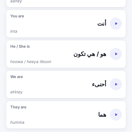
aaney
You are
أنت
inta
He / She is
هو / هي تكون
hoowa / heeya itkoon
We are
أحنىء
eHney
They are
هما
humma