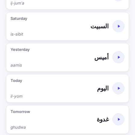
ij-jum'a
Saturday
السبيت
is-sibit
Yesterday
أميس
aamis
Today
اليوم
il-yom
Tomorrow
غدوة
ghudwa