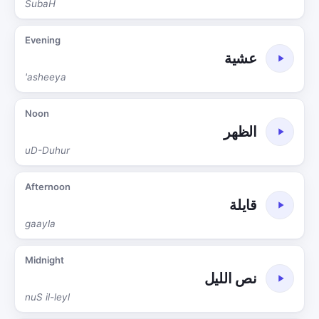
SubaH
Evening
عشية
'asheeya
Noon
الظهر
uD-Duhur
Afternoon
قايلة
gaayla
Midnight
نص الليل
nuS il-leyl